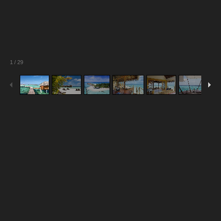
1
/
29