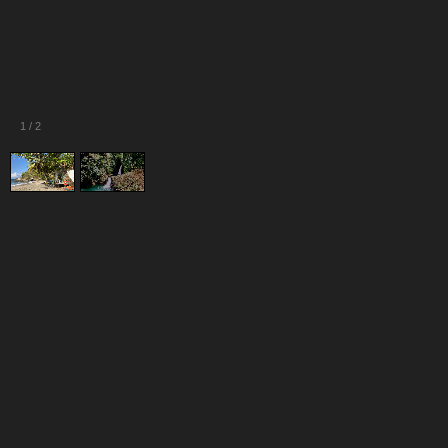
1
/
2