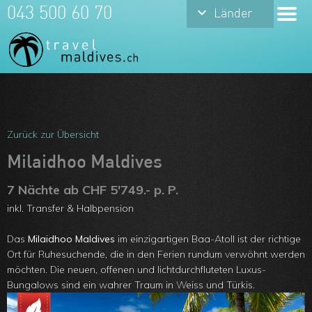
keyboard_arrow_down
043 500 60 70
Länder
Meine Favoriten
Team
Zurück zur Übersicht
Über uns
Milaidhoo Maldives
Feedbacks
7 Nächte ab CHF 5'749.- p. P.
inkl. Transfer & Halbpension
Kontakt
Das
Milaidhoo Maldives
im einzigartigen Baa-Atoll ist der richtige
ARVB
Ort für Ruhesuchende, die in den Ferien rundum verwöhnt werden
möchten. Die neuen, offenen und lichtdurchfluteten Luxus-
Bungalows sind ein wahrer Traum in Weiss und Türkis.