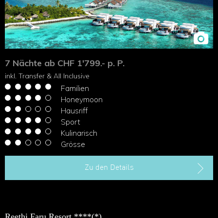
7 Nächte ab CHF 1'799.- p. P.
inkl. Transfer & All Inclusive
Familien
Honeymoon
Hausriff
Sport
Kulinarisch
Grösse
Zu den Details
Reethi Faru Resort ****(*)