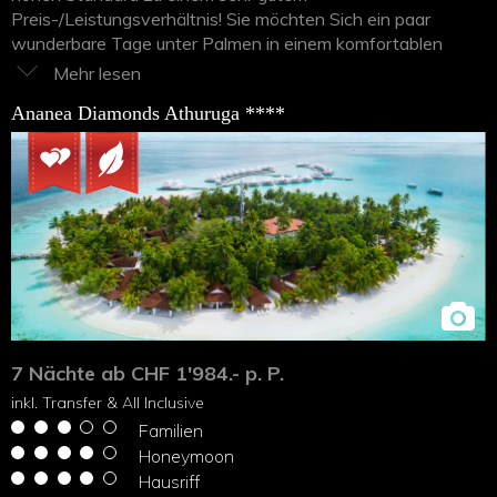
Preis-/Leistungsverhältnis! Sie möchten Sich ein paar
wunderbare Tage unter Palmen in einem komfortablen
Resort am indischen Ozean gönnen, dafür aber nicht
gerade ein Vermögen ausgeben? Dann dürften Sie in
Ananea Diamonds Athuruga ****
unserem ausgesuchten Angebot für 4 Sterne Inseln das
passende Hotel für Ihre Traumreise finden. Sie möchten
Schnorcheln oder Tauchen, suchen ein kinderfreundliches
Resorts, oder bevorzugen Bungalows mit moderner oder
klassischer Innendekoration? Unsere erfahrenen
Spezialisten beraten Sie gerne persönlich und empfehlen
Ihnen
Mittelklasse Hotels auf den Malediven
, welche
besonders gut zu Ihren Bedürfnissen passen!
7 Nächte ab CHF 1'984.- p. P.
inkl. Transfer & All Inclusive
Familien
Honeymoon
Hausriff