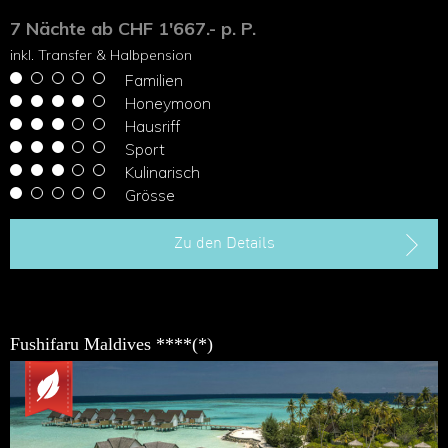
7 Nächte ab CHF 1'667.- p. P.
inkl. Transfer & Halbpension
Familien
Honeymoon
Hausriff
Sport
Kulinarisch
Grösse
Zu den Details
Fushifaru Maldives ****(*)