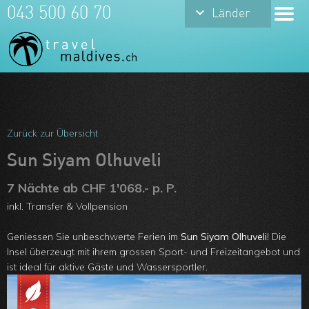
keyboard_arrow_down
043 500 60 70
Länder
Meine Favoriten
Team
Zurück zur Übersicht
Über uns
Sun Siyam Olhuveli
Feedbacks
7 Nächte ab CHF 1'068.- p. P.
inkl. Transfer & Vollpension
Kontakt
Geniessen Sie unbeschwerte Ferien im
Sun Siyam Olhuveli
! Die
ARVB
Insel überzeugt mit ihrem grossen Sport- und Freizeitangebot und
ist ideal für aktive Gäste und Wassersportler.