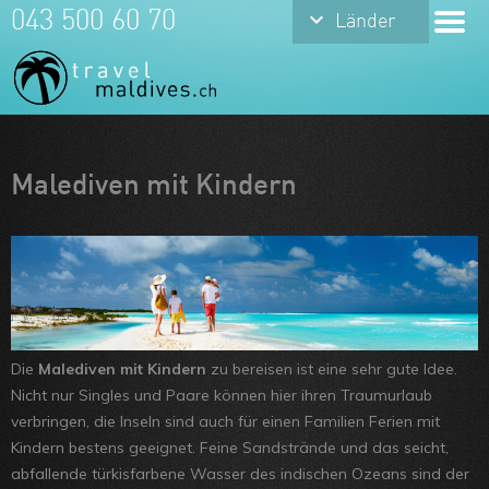
keyboard_arrow_down
043 500 60 70
Länder
Meine Favoriten
Malediven mit Kindern
Team
Über uns
Feedbacks
Kontakt
Die
Malediven mit Kindern
zu bereisen ist eine sehr gute Idee.
ARVB
Nicht nur Singles und Paare können hier ihren Traumurlaub
verbringen, die Inseln sind auch für einen Familien Ferien mit
Kindern bestens geeignet. Feine Sandstrände und das seicht,
abfallende türkisfarbene Wasser des indischen Ozeans sind der