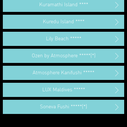
Kuramathi Island ****
Kuredu Island ****
Lily Beach *****
Ozen by Atmosphere *****(*)
Atmosphere Kanifushi *****
LUX Maldives *****
Soneva Fushi *****(*)