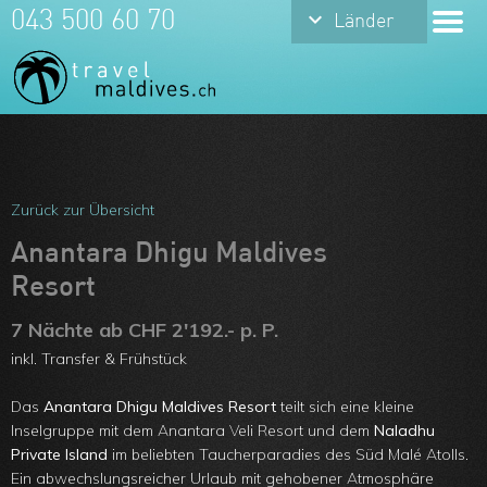
keyboard_arrow_down
043 500 60 70
Länder
Meine Favoriten
Team
Zurück zur Übersicht
Über uns
Anantara Dhigu Maldives
Resort
Feedbacks
7 Nächte ab CHF 2'192.- p. P.
Kontakt
inkl. Transfer & Frühstück
ARVB
Das
Anantara Dhigu Maldives Resort
teilt sich eine kleine
Inselgruppe mit dem Anantara Veli Resort und dem
Naladhu
Private Island
im beliebten Taucherparadies des Süd Malé Atolls.
Ein abwechslungsreicher Urlaub mit gehobener Atmosphäre